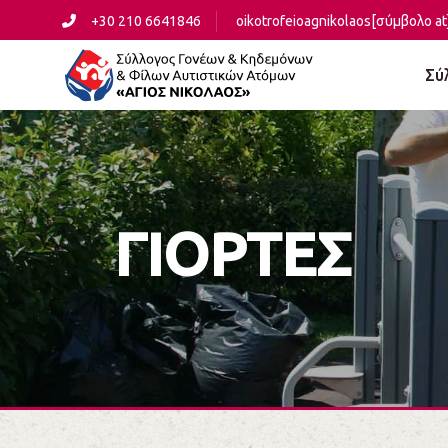
+30 210 6641846
oikotrofeioagnikolaos[σύμβολο at
Σύ
ΓΙΟΡΤΕΣ