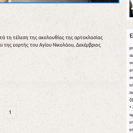
Ε
τά τη τέλεση της ακολουθίας της αρτοκλασίας
ι της εορτής του Αγίου Νικολάου, Δεκέμβριος
p
α
σ
ε
σ
ε
α
ζ
•
1
α
ε
ε