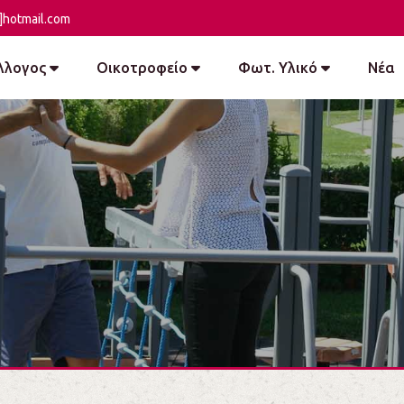
]hotmail.com
λλογος
Οικοτροφείο
Φωτ. Υλικό
Νέα