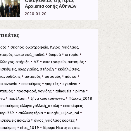
Οικογένειας της Ιεράς
Αρχιεπισκοπής Αθηνών
2020-01-20
τικέτες
•
roto
σκοπος, οικοτροφείο, Άγιος_Νικόλαος,
•
•
•
υτισμός, αυτιστικά_παιδιά
δωρεά
ιστορία
•
•
•
ύλλογος, στήριξη
ΔΣ
οικοτροφείο, αυτισμός
•
πισκέψεις, Γεωργιάδης, στήριξη
εκδηλώσεις,
•
•
•
•
πανουδάκης
αυτισμός
αυτισμός
πάσχα
•
•
•
•
πικοινωνία
επισκέψεις
γιορτές
εγκαίνια
•
•
•
•
υτισμός
προσφορά, γονίδης
tsiaousis
piima
•
•
•
ήνα
παρέλαση
ζήνα χριστούγεννα
Πάσχα_2018
•
επισκέψεις ελληνογαλλική_σχολή
επισκέψεις
•
•
•
μαρυλλίς
συλλυπητήρια
Kungfu_Fujow_Pai
•
•
πισκέψεις παιανία
άγιος_νικόλαος εορτές
•
•
πισκέψεις
πίτα_2019
Ίδρυμα Νεότητος και