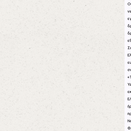
Ο
ν
ε
δ
δ
ε
Σ
Ε
ε
σε
«
Y
ε
Ε
ή
π
Ν
Φ