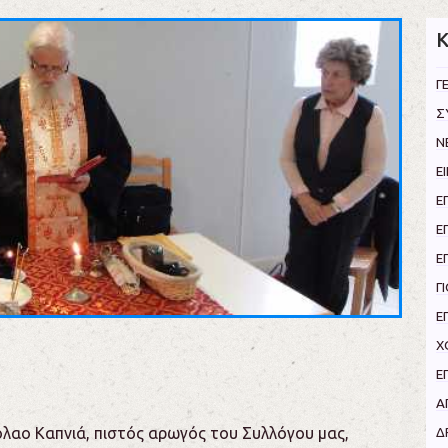
Κ
Γ
Σ
Ν
Ε
Ε
Ε
Ε
Γ
Ε
Χ
Ε
Α
κόλαο Καπνιά, πιστός αρωγός του Συλλόγου μας,
Δ