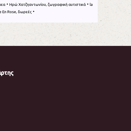
•
•
μεα
Ηρώ Χατζηαντωνίου, ζωγραφική αυτιστικά
la
•
ie En Rose, δωρεές
άρτης