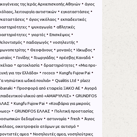
•
ικογένειας της Ιεράς Αρχιεπισκοπής Αθηνών
άγιος
•
•
ικόλαος, λειτουργία αυτιστικών
εγκαταστάσεις
•
•
γκαταστάσεις
άγιος νικόλαος
εκπαιδευτικές
•
•
ραστηριότητες
ψυχαγωγία
αθλητικές
•
•
•
ραστηριότητες
γιορτές
Επισκέψεις
•
•
•
θελοντισμός
παιδαγωγός
νοσηλευτής
•
•
•
•
ιμωνοπετρίτης
Θεοφάνους
μοναχές
Ιάκωβος
•
•
•
•
λισαίος
Γονίδης
Γεωργιάδης
πρέσβης Καναδά
•
•
•
υχέλαιο
αρτοκλασία
δραστηριότητες
«Μια προ­
•
•
•
υ­χή για την Ελλά­δα»
rococo
Kungfu Fujow Pai
•
•
Τα νησιώτικα ωδικά πουλιά»
Qualitis Ltd
plazz
•
•
abanaki
Προσφορά από εταιρεία ΞΑΚΟ ΑΕ
Αγορά
•
κπαιδευτικού υλικού από «ΑΜΑΡΥΛΛΙΣ»
GRUNDFOS
•
•
ΛΛΑΣ
Kungfu Fujow Pai
«Κουβάρια για μικρούς
•
•
ρωες»
GRUNDFOS ΕΛΛΑΣ
Πολιτική προστασίας
•
•
•
ροσωπικών δεδομένων
αστυνομία
fresh
Άγιος
•
ικόλαος, οικοτροφείο ατόμων με αυτισμό
•
ροντιστές αμεα
Νοσηλευτές αμεα, νοσηλεύτριες