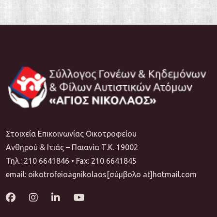
Στοιχεία Επικοινωνίας Οικοτροφείου
Ανθηρού & Ιτιάς – Παιανία Τ.Κ. 19002
Τηλ.: 210 6641846 • Fax: 210 6641845
email: oikotrofeioagnikolaos[σύμβολο at]hotmail.com