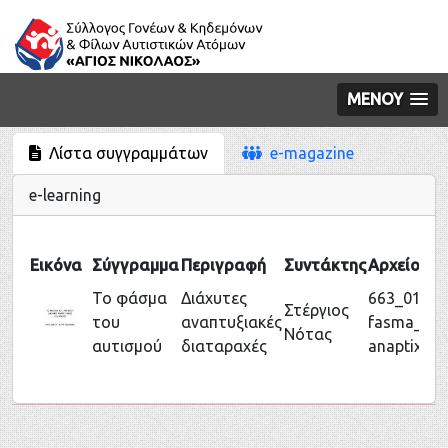
ΜΕΝΟΥ
Λίστα συγγραμμάτων
e-magazine
e-learning
Εικόνα
Σύγγραμμα
Περιγραφή
Συντάκτης
Αρχείο
Το φάσμα
Διάχυτες
663_01_to
Στέργιος
του
αναπτυξιακές
fasma_diax
Νότας
αυτισμού
διαταραχές
anaptixiak