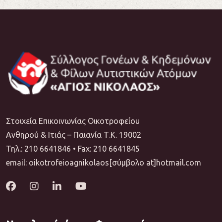
Στοιχεία Επικοινωνίας Οικοτροφείου
Ανθηρού & Ιτιάς – Παιανία Τ.Κ. 19002
Τηλ.: 210 6641846 • Fax: 210 6641845
email: oikotrofeioagnikolaos[σύμβολο at]hotmail.com