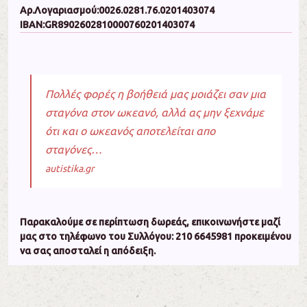
Αρ.Λογαριασμού:0026.0281.76.0201403074
IBAN:GR8902602810000760201403074
Πολλές φορές η βοήθειά μας μοιάζει σαν μια
σταγόνα στον ωκεανό, αλλά ας μην ξεχνάμε
ότι και ο ωκεανός αποτελείται απο
σταγόνες…
autistika.gr
Πα­ρα­κα­λού­με σε πε­ρί­πτω­ση δω­ρεάς, ε­πι­κοι­νω­νή­στε μα­ζί
μας στο τη­λέ­φω­νο του Συλ­λό­γου: 210 6645981 προ­κει­μέ­νου
να σας α­πο­στα­λεί η α­πό­δει­ξη.