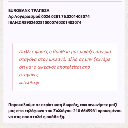
EUROBANK ΤΡΑΠΕΖΑ
Αρ.Λογαριασμού:0026.0281.76.0201403074
IBAN:GR8902602810000760201403074
Πολλές φορές η βοήθειά μας μοιάζει σαν μια
σταγόνα στον ωκεανό, αλλά ας μην ξεχνάμε
ότι και ο ωκεανός αποτελείται απο
σταγόνες…
autistika.gr
Πα­ρα­κα­λού­με σε πε­ρί­πτω­ση δω­ρεάς, ε­πι­κοι­νω­νή­στε μα­ζί
μας στο τη­λέ­φω­νο του Συλ­λό­γου: 210 6645981 προ­κει­μέ­νου
να σας α­πο­στα­λεί η α­πό­δει­ξη.