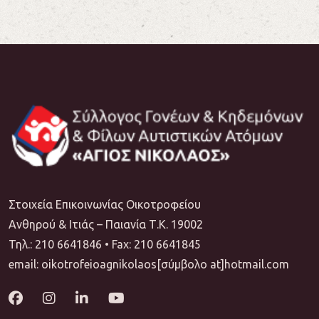
Στοιχεία Επικοινωνίας Οικοτροφείου
Ανθηρού & Ιτιάς – Παιανία Τ.Κ. 19002
Τηλ.: 210 6641846 • Fax: 210 6641845
email: oikotrofeioagnikolaos[σύμβολο at]hotmail.com