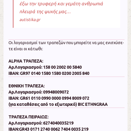
έξω την τρυφερή και γεμάτη ανθρωπιά
πλευρά της ψυχής μας…
autistika.gr
Οι λο­γα­ρια­σμοί των τρα­πε­ζών που μπο­ρεί­τε να μας ε­νι­σχύ­σε­
τε είναι οι κάτωθι:
ALPHA ΤΡΑΠΕΖΑ:
Αρ.Λογαριασμού: 158 00 2002 00 5840
Ι­ΒΑ­Ν: GR97 0140 1580 1580 0200 2005 840
Ε­ΘΝΙ­ΚΗ ΤΡΑΠΕΖΑ:
Αρ.Λογαριασμού: 09948009072
IBAN: GR61 0110 0990 0000 0994 8009 072
(για κα­τα­θέ­σεις α­πό το ε­ξω­τε­ρι­κό) BIC ETHNGRAA
ΤΡΑ­ΠΕ­ΖΑ ΠΕΙ­ΡΑΙΩ­Σ:
Αρ.Λογαριασμού: 6274040035219
IBAN:GR43 0171 2740 0062 7404 0035 219