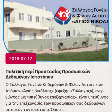
2018-07-12
Πολιτική περί Προστασίας Προσωπικών
Δεδομένων Ιστοτόπου
Ο Σύλ­λο­γος Γο­νέ­ων Κη­δε­μό­νων & Φί­λων Αυ­τι­στι­κών
Ατό­μων «Άγιος Νι­κό­λα­ος» (εφε­ξής «Σύλ­λο­γος»), ενερ­
γώ­ντας ως «υπεύ­θυ­νος επε­ξερ­γα­σί­ας», εί­ναι υπεύ­θυ­νος
για την επε­ξερ­γα­σία των προ­σω­πι­κών σας δε­δο­μέ­νων
σε αυ­τόν τον ιστό­το­πο. Όπου ...