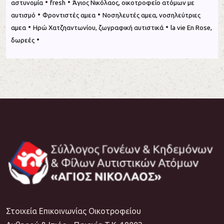
•
•
αστυνομία
fresh
Άγιος Νικόλαος, οικοτροφείο ατόμων με
•
•
αυτισμό
Φροντιστές αμεα
Νοσηλευτές αμεα, νοσηλεύτριες
•
•
αμεα
Ηρώ Χατζηαντωνίου, ζωγραφική αυτιστικά
la vie En Rose,
•
δωρεές
Στοιχεία Επικοινωνίας Οικοτροφείου