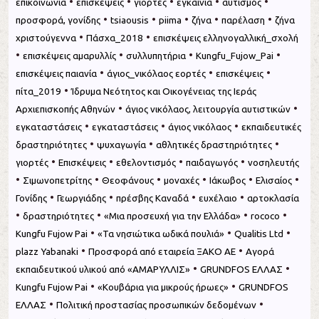
•
•
•
•
•
επικοινωνία
επισκέψεις
γιορτές
εγκαίνια
αυτισμός
•
•
•
•
•
προσφορά, γονίδης
tsiaousis
piima
ζήνα
παρέλαση
ζήνα
•
•
χριστούγεννα
Πάσχα_2018
επισκέψεις ελληνογαλλική_σχολή
•
•
•
•
επισκέψεις αμαρυλλίς
συλλυπητήρια
Kungfu_Fujow_Pai
•
•
•
επισκέψεις παιανία
άγιος_νικόλαος εορτές
επισκέψεις
•
πίτα_2019
Ίδρυμα Νεότητος και Οικογένειας της Ιεράς
•
•
Αρχιεπισκοπής Αθηνών
άγιος νικόλαος, λειτουργία αυτιστικών
•
•
•
εγκαταστάσεις
εγκαταστάσεις
άγιος νικόλαος
εκπαιδευτικές
•
•
•
δραστηριότητες
ψυχαγωγία
αθλητικές δραστηριότητες
•
•
•
•
γιορτές
Επισκέψεις
εθελοντισμός
παιδαγωγός
νοσηλευτής
•
•
•
•
•
•
Σιμωνοπετρίτης
Θεοφάνους
μοναχές
Ιάκωβος
Ελισαίος
•
•
•
•
Γονίδης
Γεωργιάδης
πρέσβης Καναδά
ευχέλαιο
αρτοκλασία
•
•
•
•
δραστηριότητες
«Μια προ­σευ­χή για την Ελλά­δα»
rococo
•
•
•
Kungfu Fujow Pai
«Τα νησιώτικα ωδικά πουλιά»
Qualitis Ltd
•
•
plazz Yabanaki
Προσφορά από εταιρεία ΞΑΚΟ ΑΕ
Αγορά
•
•
εκπαιδευτικού υλικού από «ΑΜΑΡΥΛΛΙΣ»
GRUNDFOS ΕΛΛΑΣ
•
•
Kungfu Fujow Pai
«Κουβάρια για μικρούς ήρωες»
GRUNDFOS
•
•
ΕΛΛΑΣ
Πολιτική προστασίας προσωπικών δεδομένων