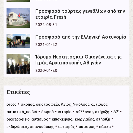
Προσφορά τούρτας γενεθλίων από την
εταιρία Fresh
2022-08-31
Προσφορά από την Ελληνική Αστυνομία
2021-01-22
Ίδρυμα Νεότητος και Οικογένειας της
Ιεράς Αρχιεπισκοπής Αθηνών
2020-01-20
Ετικέτες
•
proto
σκοπος, οικοτροφείο, Άγιος_Νικόλαος, αυτισμός,
•
•
•
•
•
αυτιστικά_παιδιά
δωρεά
ιστορία
σύλλογος, στήριξη
ΔΣ
•
•
οικοτροφείο, αυτισμός
επισκέψεις, Γεωργιάδης, στήριξη
•
•
•
•
εκδηλώσεις, σπανουδάκης
αυτισμός
αυτισμός
πάσχα